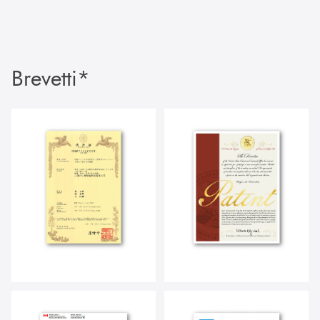
Brevetti*
Loaded
:
Unmute
27.19%