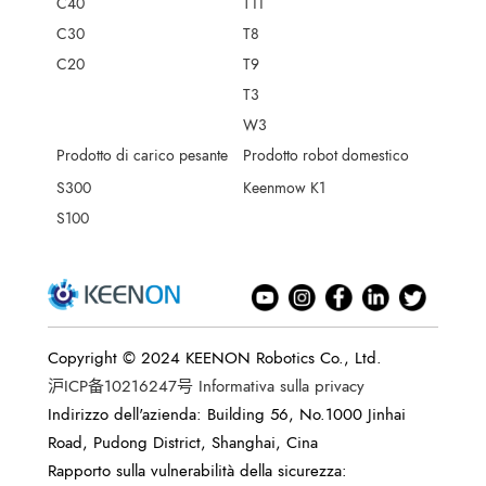
C40
T11
C30
T8
C20
T9
T3
W3
Prodotto di carico pesante
Prodotto robot domestico
S300
Keenmow K1
S100
Copyright © 2024 KEENON Robotics Co., Ltd.
沪ICP备10216247号
Informativa sulla privacy
Indirizzo dell'azienda: Building 56, No.1000 Jinhai
Road, Pudong District, Shanghai, Cina
Rapporto sulla vulnerabilità della sicurezza: