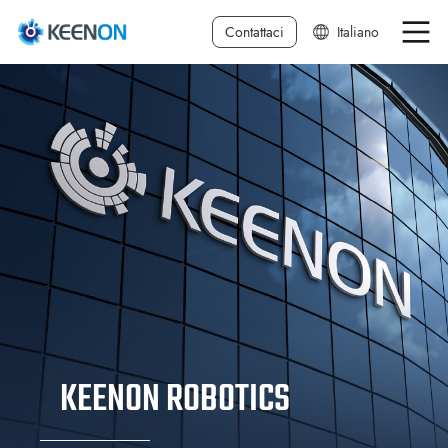
Contattaci
Italiano
中文简体
中文繁体
English
日本語
Deutsch
한국어
Français
Español
KEENON ROBOTICS