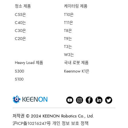
청소 제품
케이터링 제품
C55은
T10은
C40는
T11은
C30은
T8은
C20은
T9는
T3는
W3는
Heavy Load 제품
국내 로봇 제품
S300
Keenmow K1은
S100
저작권 © 2024 KEENON Robotics Co., Ltd.
沪ICP备10216247号
개인 정보 보호 정책